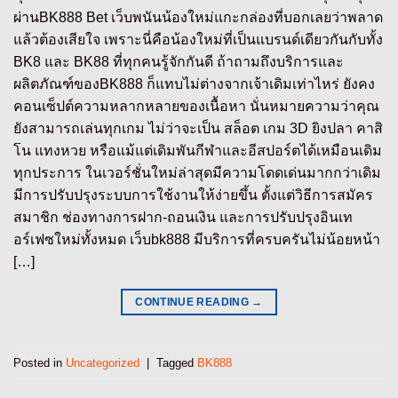
ผ่านBK888 Bet เว็บพนันน้องใหม่แกะกล่องที่บอกเลยว่าพลาด
แล้วต้องเสียใจ เพราะนี่คือน้องใหม่ที่เป็นแบรนด์เดียวกันกับทั้ง
BK8 และ BK88 ที่ทุกคนรู้จักกันดี ถ้าถามถึงบริการและ
ผลิตภัณฑ์ของBK888 ก็แทบไม่ต่างจากเจ้าเดิมเท่าไหร่ ยังคง
คอนเซ็ปต์ความหลากหลายของเนื้อหา นั่นหมายความว่าคุณ
ยังสามารถเล่นทุกเกม ไม่ว่าจะเป็น สล็อต เกม 3D ยิงปลา คาสิ
โน แทงหวย หรือแม้แต่เดิมพันกีฬาและอีสปอร์ตได้เหมือนเดิม
ทุกประการ ในเวอร์ชั่นใหม่ล่าสุดมีความโดดเด่นมากกว่าเดิม
มีการปรับปรุงระบบการใช้งานให้ง่ายขึ้น ตั้งแต่วิธีการสมัคร
สมาชิก ช่องทางการฝาก-ถอนเงิน และการปรับปรุงอินเท
อร์เฟซใหม่ทั้งหมด เว็บbk888 มีบริการที่ครบครันไม่น้อยหน้า
[…]
CONTINUE READING
→
Posted in
Uncategorized
|
Tagged
BK888