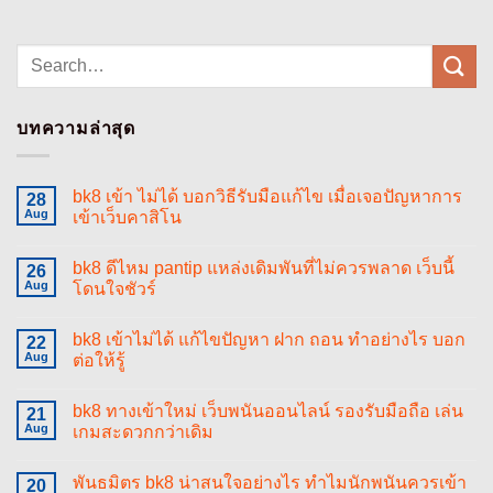
บทความล่าสุด
bk8 เข้า ไม่ได้ บอกวิธีรับมือแก้ไข เมื่อเจอปัญหาการ
28
Aug
เข้าเว็บคาสิโน
bk8 ดีไหม pantip แหล่งเดิมพันที่ไม่ควรพลาด เว็บนี้
26
Aug
โดนใจชัวร์
bk8 เข้าไม่ได้ แก้ไขปัญหา ฝาก ถอน ทำอย่างไร บอก
22
Aug
ต่อให้รู้
bk8 ทางเข้าใหม่ เว็บพนันออนไลน์ รองรับมือถือ เล่น
21
Aug
เกมสะดวกกว่าเดิม
พันธมิตร bk8 น่าสนใจอย่างไร ทำไมนักพนันควรเข้า
20