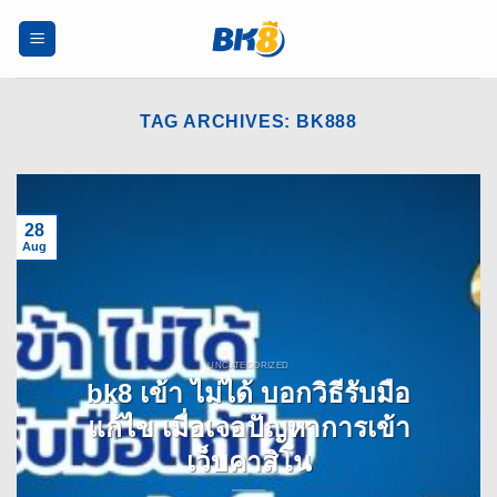
Skip
to
content
TAG ARCHIVES:
BK888
28
Aug
UNCATEGORIZED
bk8 เข้า ไม่ได้ บอกวิธีรับมือ
แก้ไข เมื่อเจอปัญหาการเข้า
เว็บคาสิโน