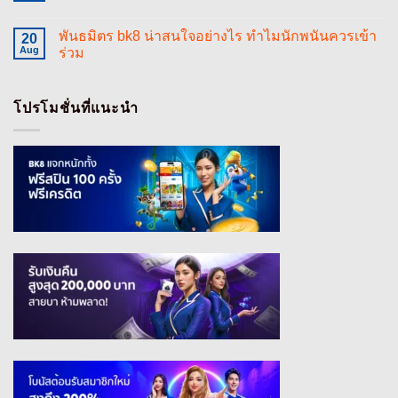
พันธมิตร bk8 น่าสนใจอย่างไร ทำไมนักพนันควรเข้า
20
Aug
ร่วม
โปรโมชั่นที่แนะนำ