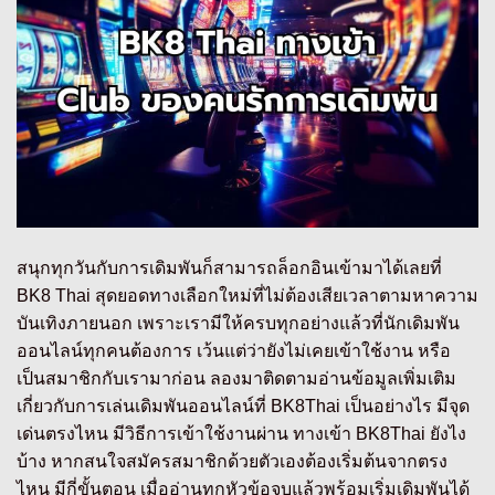
สนุกทุกวันกับการเดิมพันก็สามารถล็อกอินเข้ามาได้เลยที่
BK8 Thai สุดยอดทางเลือกใหม่ที่ไม่ต้องเสียเวลาตามหาความ
บันเทิงภายนอก เพราะเรามีให้ครบทุกอย่างแล้วที่นักเดิมพัน
ออนไลน์ทุกคนต้องการ เว้นแต่ว่ายังไม่เคยเข้าใช้งาน หรือ
เป็นสมาชิกกับเรามาก่อน ลองมาติดตามอ่านข้อมูลเพิ่มเติม
เกี่ยวกับการเล่นเดิมพันออนไลน์ที่ BK8Thai เป็นอย่างไร มีจุด
เด่นตรงไหน มีวิธีการเข้าใช้งานผ่าน ทางเข้า BK8Thai ยังไง
บ้าง หากสนใจสมัครสมาชิกด้วยตัวเองต้องเริ่มต้นจากตรง
ไหน มีกี่ขั้นตอน เมื่ออ่านทุกหัวข้อจบแล้วพร้อมเริ่มเดิมพันได้