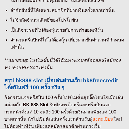
โอกาสต่อยอดความคุ้มอีกกับ “โบนัสเติมเงิน 5%”
จำกัดสิทธิ์นี้ให้เฉพาะสมาชิกที่ฝากเงินครั้งแรกเท่านั้น
ไม่จำกัดจำนวนสิทธิ์ของโปรโมชัน
เป็นกิจกรรมที่ไม่ต้องวุ่นวายกับการทำยอดเทิร์น
จำนวนฟรีสปินที่ได้ไม่ต้องลุ้น เพียงฝากขั้นต่ำตามที่กำหนด
เท่านั้น
**หมายเหตุ
:
โปรโมชั่นนี้ใช้ได้เฉพาะเกมสล็อตออนไลน์ของ
ทางค่าย
PG Soft
เท่านั้น
สรุป bk888 slot เมื่อเล่นผ่านเว็บ bk8freecredit
ได้สปินฟรี 100 ครั้ง จริง ๆ
กิจกรรมแจกฟรีสปิน 100 ครั้ง โปรโมชั่นสุดจี๊ดโดนใจเมื่อเล่น
สล็อตกับ
BK 888 Slot
รับทั้งเครดิตฟรีและฟรีสปินแจก
กระหน่ำตั้งแต่ 10 จนถึง 100 ครั้งด้วยเงินฝากเพียงแค่ 100
บาทเท่านั้น นำไปเริ่มต้นเล่นครั้งแรกสำหรับผู้
ลงทะเบียน
ใหม่
ไม่ต้องทำเทิร์น เพียงแค่สมัครสมาชิกผ่านทางเว็บ