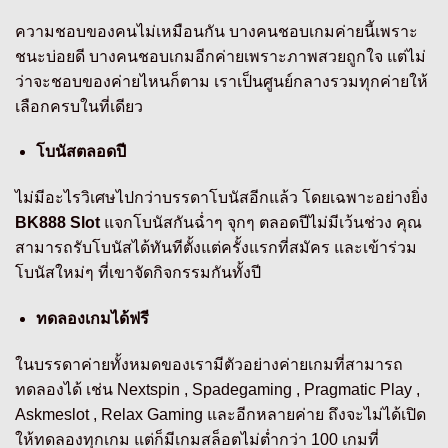
ความชอบของคนไม่เหมือนกัน บางคนชอบเกมค่ายนี้เพราะ
ชนะบ่อยดี บางคนชอบเกมอีกค่ายเพราะภาพสวยถูกใจ แต่ไม่
ว่าจะชอบของค่ายไหนก็ตาม เราเป็นศูนย์กลางรวมทุกค่ายให้
เลือกครบในที่เดียว
โบนัสตลอดปี
ไม่มีอะไรวิเศษไปกว่าบรรดาโบนัสอีกแล้ว โดยเฉพาะอย่างยิ่ง
BK888 Slot
แจกโบนัสกันฉ่ำๆ จุกๆ ตลอดปีไม่มีเว้นช่วง คุณ
สามารถรับโบนัสได้ทันทีตั้งแต่ครั้งแรกที่สมัคร และเข้าร่วม
โบนัสใหม่ๆ ที่เขาจัดกิจกรรมกันทั้งปี
ทดลองเกมได้ฟรี
ในบรรดาค่ายทั้งหมดของเรามีตัวอย่างค่ายเกมที่สามารถ
ทดลองได้ เช่น Nextspin , Spadegaming , Pragmatic Play ,
Askmeslot , Relax Gaming และอีกหลายค่าย ถึงจะไม่ได้เปิด
ให้ทดลองทุกเกม แต่ก็มีเกมสล็อตไม่ต่ำกว่า 100 เกมที่