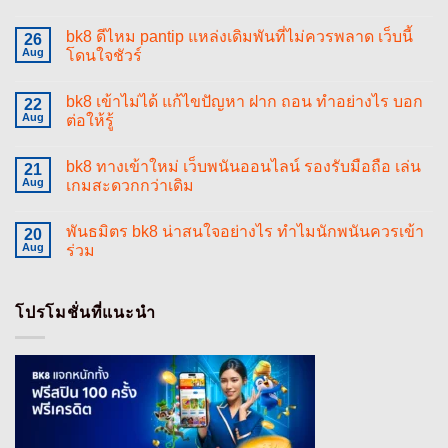
bk8 ดีไหม pantip แหล่งเดิมพันที่ไม่ควรพลาด เว็บนี้
26
Aug
โดนใจชัวร์
bk8 เข้าไม่ได้ แก้ไขปัญหา ฝาก ถอน ทำอย่างไร บอก
22
Aug
ต่อให้รู้
bk8 ทางเข้าใหม่ เว็บพนันออนไลน์ รองรับมือถือ เล่น
21
Aug
เกมสะดวกกว่าเดิม
พันธมิตร bk8 น่าสนใจอย่างไร ทำไมนักพนันควรเข้า
20
Aug
ร่วม
โปรโมชั่นที่แนะนำ