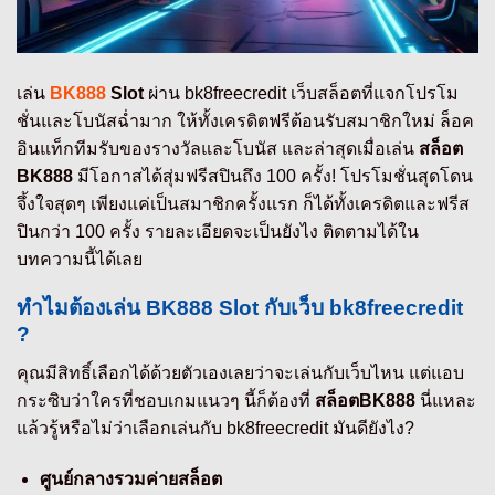
เล่น
BK888
Slot
ผ่าน bk8freecredit เว็บสล็อตที่แจกโปรโม
ชั่นและโบนัสฉ่ำมาก ให้ทั้งเครดิตฟรีต้อนรับสมาชิกใหม่ ล็อค
อินแท็กทีมรับของรางวัลและโบนัส และล่าสุดเมื่อเล่น
สล็อต
BK888
มีโอกาสได้สุ่มฟรีสปินถึง 100 ครั้ง! โปรโมชั่นสุดโดน
จึ้งใจสุดๆ เพียงแค่เป็นสมาชิกครั้งแรก ก็ได้ทั้งเครดิตและฟรีส
ปินกว่า 100 ครั้ง รายละเอียดจะเป็นยังไง ติดตามได้ใน
บทความนี้ได้เลย
ทำไมต้องเล่น BK888 Slot กับเว็บ bk8freecredit
?
คุณมีสิทธิ์เลือกได้ด้วยตัวเองเลยว่าจะเล่นกับเว็บไหน แต่แอบ
กระซิบว่าใครที่ชอบเกมแนวๆ นี้ก็ต้องที่
สล็อต
BK888
นี่แหละ
แล้วรู้หรือไม่ว่าเลือกเล่นกับ bk8freecredit มันดียังไง?
ศูนย์กลางรวมค่ายสล็อต