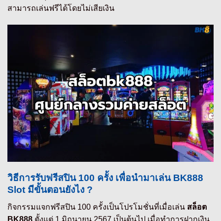
สามารถเล่นฟรีได้โดยไม่เสียเงิน
วิธีการรับฟรีสปิน 100 ครั้ง เพื่อนำมาเล่น BK888
Slot มีขั้นตอนยังไง ?
กิจกรรมแจกฟรีสปิน 100 ครั้งเป็นโปรโมชั่นที่เมื่อเล่น
สล็อต
BK888
ตั้งแต่ 1 มิถุนายน 2567 เป็นต้นไป เมื่อทำการฝากเงิน