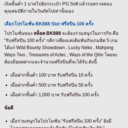
เงินขั้นต่ำ 1 บาทไปยังกระเป๋า PG Soft แล้วรอตรวจสอบ
คุณสมบัติภายในวันถัดไปเท่านั้นเอง
เลือกโปรโมชั่น BK888 Slot ฟรีสปิน 100 ครั้ง
โปรโมชั่นของ
สล็อต
BK888
จะต้องร่วมสนุกในภารกิจ คือ
“รับฟรีสปิน 100 ครั้ง” กติกาเพียงแค่เดิมพันกับเกมฮิต 5 เกม
ได้แก่ Wild Bounty Showdown , Lucky Neko , Mahjong
Ways Two , Treasures of Aztec , Ways of the Qilin โดยจะ
ต้องมียอดฝากและจำนวนฟรีสปินที่จะได้รับ ดังนี้
เมื่อฝากขั้นต่ำ 100 บาท รับฟรีสปิน 10 ครั้ง
เมื่อฝากขั้นต่ำ 500 บาท รับฟรีสปิน 50 ครั้ง
เมื่อฝากขั้นต่ำ 1,000 บาท รับฟรีสปิน 100 ครั้ง
ข้อดี
เมื่อร่วมสนุกในโปรโมชั่น “รับฟรีสปิน 100 ครั้ง” ยังมี