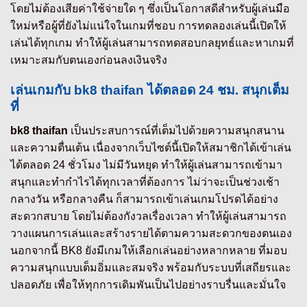
โดยไม่ต้องเสียค่าใช้จ่ายใด ๆ ซึ่งเป็นโอกาสดีสำหรับผู้เล่นมือ
ใหม่หรือผู้ที่ยังไม่แน่ใจในเกมที่ชอบ การทดลองเล่นนี้เปิดให้
เล่นได้ทุกเกม ทำให้ผู้เล่นสามารถทดสอบกลยุทธ์และหาเกมที่
เหมาะสมกับตนเองก่อนลงเงินจริง
เล่นเกมกับ bk8 thaifan ได้ตลอด 24 ชม. สนุกเต็ม
ที่
bk8 thaifan
เป็นประสบการณ์ที่เต็มไปด้วยความสนุกสนาน
และความตื่นเต้น เนื่องจากเว็บไซต์นี้เปิดให้สมาชิกได้เข้าเล่น
ได้ตลอด 24 ชั่วโมง ไม่มีวันหยุด ทำให้ผู้เล่นสามารถเข้ามา
สนุกและทำกำไรได้ทุกเวลาที่ต้องการ ไม่ว่าจะเป็นช่วงเช้า
กลางวัน หรือกลางคืน ก็สามารถเข้าเล่นเกมโปรดได้อย่าง
สะดวกสบาย โดยไม่ต้องกังวลเรื่องเวลา ทำให้ผู้เล่นสามารถ
วางแผนการเล่นและสร้างรายได้ตามความสะดวกของตนเอง
นอกจากนี้ BK8 ยังมีเกมให้เลือกเล่นอย่างหลากหลาย ที่มอบ
ความสนุกแบบเต็มอิ่มและสมจริง พร้อมกับระบบที่เสถียรและ
ปลอดภัย เพื่อให้ทุกการเดิมพันเป็นไปอย่างราบรื่นและมั่นใจ