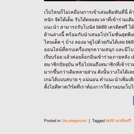
เว็บไหนก็ไม่เหมือนการเข้าเล่นเดิมพันที่นี่ ด
หนัก จัดได้เต็ม รับได้ตลอดเวลาที่เข้าร่วมเ
แนะนำ สามารถรับโบนัส bk88 เครดิตฟรี ได้ท
ด้านล่างนี้ พร้อมกับนำเสนอโปรโมชั่นสุดพิเ
ไหนเด็ด ๆ บ้าง ลองมาดูไปด้วยกันได้เลย bk
ออนไลน์ที่ครบเครื่องทุกความสนุก และมีโบนั
เรียบร้อย แล้วค่อยล็อกอินเข้าร่วมภายหลัง 
สมาชิกปัจจุบัน หรือไปจนถึงสมาชิกที่เข้าร่
มากขึ้นกว่าเดิมหลายส่วน ดังนั้นวางใจได้เลยเม
เกมได้แบบสบาย ๆ แน่นอน คำแนะนำเพิ่มเติม ก
ตั้งไอดีพาสเวิร์ดที่เราต้องการใช้งานบนเว็บ
Posted in
Uncategorized
|
Tagged
bk88 เครดิตฟรี