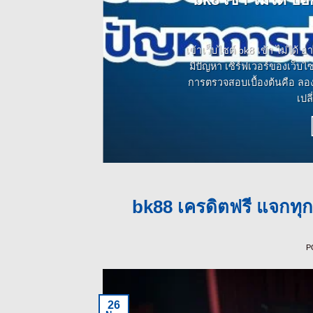
นที่
ใน
ริการ
เข้าเว็บไซต์ bk8 เข้า ไม่ได้ 
นไม่
มีปัญหา เซิร์ฟเวอร์ของเว็บไ
ในการ
การตรวจสอบเบื้องต้นคือ ลอง
เปลี
bk88 เครดิตฟรี แจกทุกว
P
26