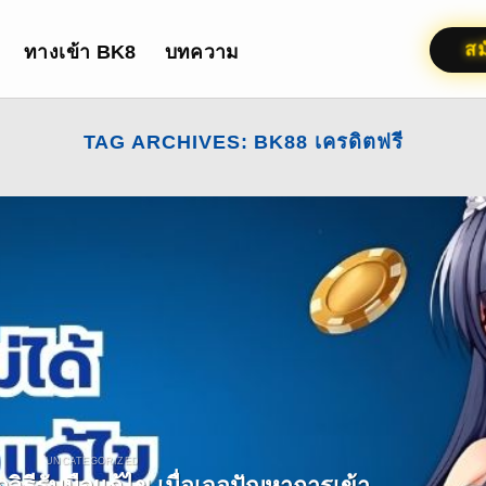
สม
ทางเข้า BK8
บทความ
TAG ARCHIVES:
BK88 เครดิตฟรี
UNCATEGORIZED
กวิธีรับมือแก้ไข เมื่อเจอปัญหาการเข้า