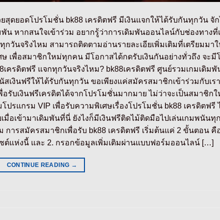
้วยสุดยอดโปรโมชั่น bk88 เครดิตฟรี มีเงินแจกให้ได้รับกันทุกวัน จัก
ดิมพัน หากสนใจเข้าร่วม อยากรู้ว่าการเดิมพันออนไลน์กับช่องทางที่
ุกวันจริงไหม สามารถติดตามอ่านรายละเอียเพิ่มเติมที่เตรียมมาใ
ศษ เพื่อสมาชิกใหม่ทุกคน มีโอกาสได้กดรับเงินกันอย่างทั่วถึง จะมี
88เครดิตฟรี แจกทุกวันจริงไหม? bk88เครดิตฟรี ศูนย์รวมเกมเดิมพั
สเงินฟรีให้ได้รับกันทุกวัน ขอเพียงแค่สมัครสมาชิกเข้าร่วมกับเรา
เพื่อรับเงินฟรีเครดิตได้จากโปรโมชั่นมากมาย ไม่ว่าจะเป็นสมาชิกใ
วมโปรแกรม VIP เพื่อรับความพิเศษเรื่องโปรโมชั่น bk88 เครดิตฟรี ไ
ื่อเข้ามาเดิมพันที่นี่ ยังไงก็มีเงินฟรีติดไม้ติดมือไปเล่นเกมพนันทุ
ารสมัครสมาชิกเพื่อรับ bk88 เครดิตฟรี เริ่มต้นแค่ 2 ขั้นตอน คือ
ไซต์แห่งนี้ และ 2. กรอกข้อมูลเพิ่มเติมผ่านแบบฟอร์มออนไลน์ […]
CONTINUE READING
→