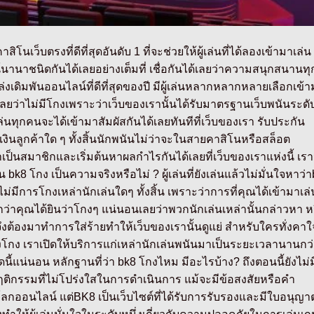
โนเว็บตรงที่ดีที่สุดอันดับ 1 ที่จะช่วยให้ผู้เล่นที่ได้ลองเข้ามาเล่น
นาชนิดกันได้เลยอย่างเต็มที่ เชื่อกันได้เลยว่าความสนุกสนานทุ
่งเดิมพันออนไลน์ที่ดีที่สุดของปี มีผู้เล่นหลากหลากหลายเลือกเข้
เลยว่าไม่มีโกงเพราะว่าเว็บของเรานั้นได้รับมาตรฐานเว็บพนันระดั
่นทุกคนจะได้เข้ามาสัมผัสกันได้เลยทันทีที่เว็บของเรา รับประกัน
งินลูกค้าใด ๆ ทั้งสิ้นนักพนันไม่ว่าจะในสายคาสิโนหรือสล็อต
็นสมาชิกและเริ่มต้นหาผลกำไรกันได้เลยที่เว็บของเราแห่งนี้ เร
 โกง เป็นความจริงหรือไม่ ? ผู้เล่นที่ยังเล่นแล้วไม่มั่นใจหาว่
ีการโกงเหล่านักเล่นใดๆ ทั้งสิ้น เพราะว่าการที่คุณได้เข้ามาเล่
หากว่าคุณได้ยินว่าโกงๆ แน่นอนเลยว่าพวกนักเล่นเหล่านั้นกล่าวหา ห
า จึงต้องมาทำการใส่ร้ายทำให้เว็บของเรานั้นดูแย่ สำหรับใครทั่งคาใ
โกง เราเปิดให้บริการแก่เหล่านักเล่นพนันมาเป็นระยะเวลานานกว
นี้แน่นอน หลักฐานที่ว่า bk8 โกงไหม มีอะไรบ้าง? ถึงตอนนี้ยังไม่ม
ีพฤติกรรมที่ไม่โปร่งใสในการดำเนินการ แม้จะมีข้อสงสัยหรือคำ
โลกออนไลน์ แต่BK8 เป็นเว็บไซต์ที่ได้รับการรับรองและมีใบอนุญา