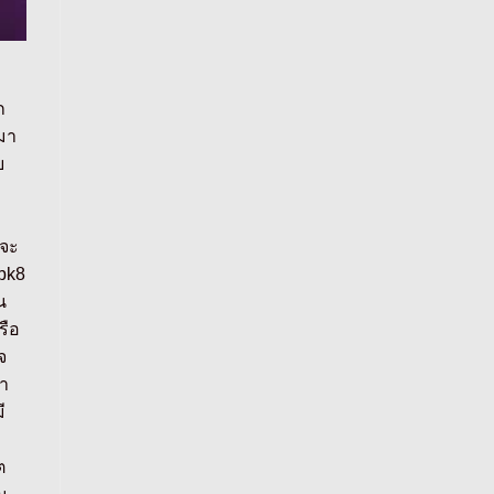
ก
ามา
บ
าจะ
าbk8
น
รือ
จ
่า
ี
ต