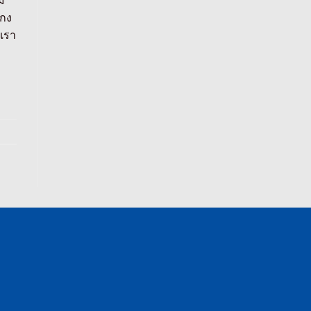
ม
โกง
บเรา