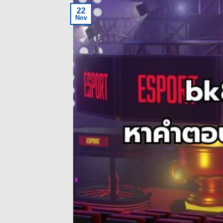
22
Nov