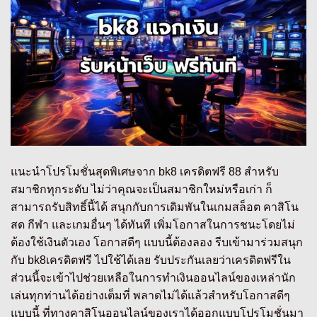
แนะนำโปรโมชั่นสุดพิเศษจาก bk8 เครดิตฟรี 88 สำหรับ
สมาชิกทุกระดับ ไม่ว่าคุณจะเป็นสมาชิกใหม่หรือเก่า ก็
สามารถรับสิทธิ์นี้ได้ สนุกกับการเดิมพันในเกมสล็อต คาสิโน
สด กีฬา และเกมอื่นๆ ได้ทันที เพิ่มโอกาสในการชนะโดยไม่
ต้องใช้เงินตัวเอง โอกาสดีๆ แบบนี้ต้องลอง รีบเข้ามาร่วมสนุก
กับ bk8เครดิตฟรี ไปใช้ได้เลย รับประกันเลยว่าเครดิตฟรีใน
ส่วนนี้จะเข้าไปช่วยเหลือในการทำเงินออนไลน์ของเหล่านัก
เล่นทุกท่านได้อย่างเต็มที่ พลาดไม่ได้แล้วสำหรับโอกาสดีๆ
แบบนี้ ที่ทางคาสิโนออนไลน์ของเราได้ออกแบบโปรโมชั่นมา