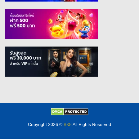
Copyright 2026 ©
BK8
All Rights Reserved