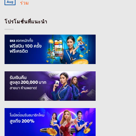
Aug
ร่วม
โปรโมชั่นที่แนะนำ