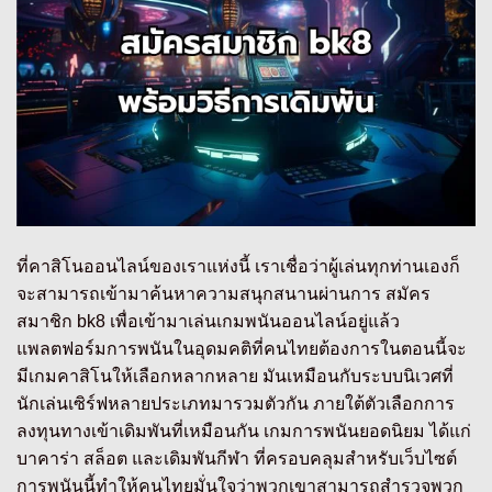
ที่คาสิโนออนไลน์ของเราแห่งนี้ เราเชื่อว่าผู้เล่นทุกท่านเองก็
จะสามารถเข้ามาค้นหาความสนุกสนานผ่านการ สมัคร
สมาชิก bk8 เพื่อเข้ามาเล่นเกมพนันออนไลน์อยู่แล้ว
แพลตฟอร์มการพนันในอุดมคติที่คนไทยต้องการในตอนนี้จะ
มีเกมคาสิโนให้เลือกหลากหลาย มันเหมือนกับระบบนิเวศที่
นักเล่นเซิร์ฟหลายประเภทมารวมตัวกัน ภายใต้ตัวเลือกการ
ลงทุนทางเข้าเดิมพันที่เหมือนกัน เกมการพนันยอดนิยม ได้แก่
บาคาร่า สล็อต และเดิมพันกีฬา ที่ครอบคลุมสำหรับเว็บไซต์
การพนันนี้ทำให้คนไทยมั่นใจว่าพวกเขาสามารถสำรวจพวก