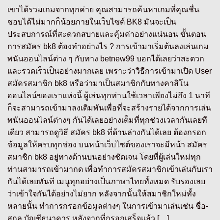
เขาได้รวมเกมจากทุกค่าย คุณสามารถค้นหาเกมที่คุณชื่น
ชอบได้ไม่มากก็น้อยภายในเว็บไซต์ BK8 มันจะเป็น
ประสบการณ์ที่สะดวกสบายและคุ้มค่าอย่างแน่นอน ขั้นตอน
การสมัคร bk8 ต้องทำอย่างไร ? การเข้ามาเริ่มต้นลงเล่นเกม
พนันออนไลน์ต่าง ๆ กับทาง betnew99 บอกได้เลยว่าสะดวก
และรวดเร็วเป็นอย่างมากเลย เพราะว่าวิธีการเข้ามาเปิด User
สมัครสมาชิก bk8 หรือว่ามาเป็นสมาชิกกับทางคาสิโน
ออนไลน์ของเราแห่งนี้ ผู้เล่นทุกท่านใช้เวลาเพียงไม่ถึง 1 นาที
ก็จะสามารถเข้ามาลงเดิมพันเพื่อที่จะสร้างรายได้จากการเล่น
พนันออนไลน์ต่างๆ กันได้เลยอย่างเต็มที่ทุกช่วงเวลากันเลยที
เดียว สามารถดูวิธี สมัคร bk8 ที่ด้านล่างกันได้เลย ต้องกรอก
ข้อมูลให้ครบทุกช่อง บนหน้าเว็บไซต์ของเราจะมีหน้า สมัคร
สมาชิก bk8 อยู่ทางด้านบนอย่างชัดเจน โดยที่ผู้เล่นใหม่ทุก
ท่านสามารถเข้ามากด เพื่อทำการสมัครสมาชิกเข้าเล่นกับเรา
กันได้เลยทันที เมนูทุกอย่างเป็นภาษาไทยทั้งหมด รับรองเลย
ว่าเข้าใจกันได้อย่างไม่ยาก หลังจากนั้นให้สมาชิกใหม่ทั้ง
หลายนั้น ทำการกรอกข้อมูลต่างๆ ในการเข้ามาเล่นเช่น ชื่อ-
สกุล บัญชีธนาคาร หลังจากที่กรอกเสร็จแล้ว […]