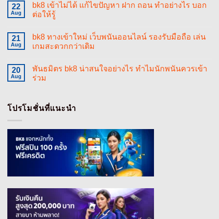
bk8 เข้าไม่ได้ แก้ไขปัญหา ฝาก ถอน ทำอย่างไร บอก
22
Aug
ต่อให้รู้
bk8 ทางเข้าใหม่ เว็บพนันออนไลน์ รองรับมือถือ เล่น
21
Aug
เกมสะดวกกว่าเดิม
พันธมิตร bk8 น่าสนใจอย่างไร ทำไมนักพนันควรเข้า
20
Aug
ร่วม
โปรโมชั่นที่แนะนำ