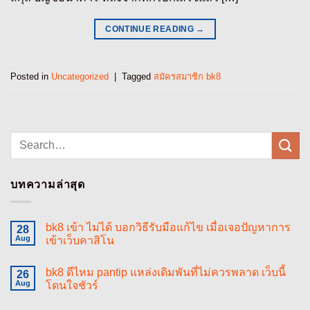
CONTINUE READING
→
Posted in
Uncategorized
|
Tagged
สมัครสมาชิก bk8
บทความล่าสุด
bk8 เข้า ไม่ได้ บอกวิธีรับมือแก้ไข เมื่อเจอปัญหาการ
28
Aug
เข้าเว็บคาสิโน
bk8 ดีไหม pantip แหล่งเดิมพันที่ไม่ควรพลาด เว็บนี้
26
Aug
โดนใจชัวร์