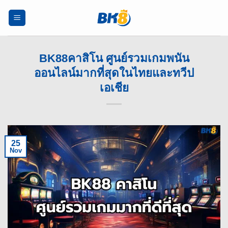
Skip
to
content
BK88คาสิโน ศูนย์รวมเกมพนัน
ออนไลน์มากที่สุดในไทยและทวีป
เอเชีย
25
Nov