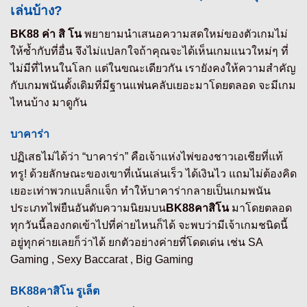
เล่นบ้าง?
BK88
ค่า สิ โน
พยายามนำเสนอความสดใหม่ของตัวเกมไม่
ให้ซ้ำกับที่อื่น จึงไม่แปลกใจถ้าคุณจะได้เห็นเกมแนวใหม่ๆ ที่
ไม่มีที่ไหนในโลก แต่ในขณะเดียวกัน เรายังคงให้ความสำคัญ
กับเกมพนันดั้งเดิมที่มีฐานแฟนคลับเยอะมาโดยตลอด จะมีเกม
ไหนบ้าง มาดูกัน
บาคาร่า
ปฏิเสธไม่ได้ว่า “บาคาร่า” คือเจ้าแห่งไพ่ของชาวเอเชียที่แท้
ทรู! ด้วยลักษณะของเขาที่เน้นเล่นเร็ว ได้เงินไว แถมไม่ต้องคิด
เยอะเท่าพวกแบล็กแจ็ก ทำให้บาคาร่ากลายเป็นเกมพนัน
ประเภทไพ่ยืนอันดับความนิยมบน
BK88คาสิโน
มาโดยตลอด
ทุกวันนี้ลองกดเข้าไปที่ค่ายไหนก็ได้ จะพบว่ามีเจ้าเกมชนิดนี้
อยู่ทุกค่ายเลยก็ว่าได้ ยกตัวอย่างค่ายที่โดดเด่น เช่น SA
Gaming , Sexy Baccarat , Big Gaming
BK88คาสิโน
รูเล็ต