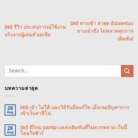
bk8 ทางเข้า ล่าสุด อัปเดตช่อง
bk8 รีวิว ประสบการณ์ใช้งาน
ทางเข้าถึง ไม่พลาดทุกการ
จริงจากผู้เล่นทั่วเอเชีย
เดิมพัน!
บทความล่าสุด
bk8 เข้า ไม่ได้ บอกวิธีรับมือแก้ไข เมื่อเจอปัญหาการ
28
Aug
เข้าเว็บคาสิโน
bk8 ดีไหม pantip แหล่งเดิมพันที่ไม่ควรพลาด เว็บนี้
26
Aug
โดนใจชัวร์