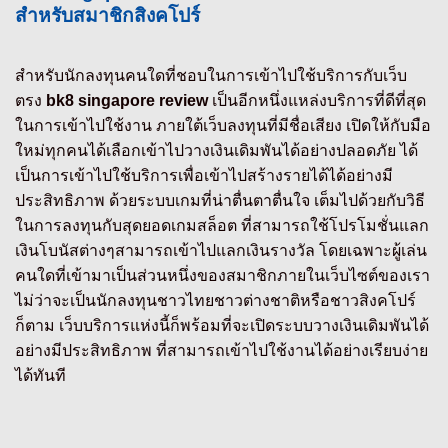
สำหรับสมาชิกสิงคโปร์
สำหรับนักลงทุนคนใดที่ชอบในการเข้าไปใช้บริการกับเว็บ
ตรง
bk8 singapore review
เป็นอีกหนึ่งแหล่งบริการที่ดีที่สุด
ในการเข้าไปใช้งาน ภายใต้เว็บลงทุนที่มีชื่อเสียง เปิดให้กับมือ
ใหม่ทุกคนได้เลือกเข้าไปวางเงินเดิมพันได้อย่างปลอดภัย ได้
เป็นการเข้าไปใช้บริการเพื่อเข้าไปสร้างรายได้ได้อย่างมี
ประสิทธิภาพ ด้วยระบบเกมที่น่าตื่นตาตื่นใจ เต็มไปด้วยกับวิธี
ในการลงทุนกับสุดยอดเกมสล็อต ที่สามารถใช้โปรโมชั่นแลก
เงินโบนัสต่างๆสามารถเข้าไปแลกเงินรางวัล โดยเฉพาะผู้เล่น
คนใดที่เข้ามาเป็นส่วนหนึ่งของสมาชิกภายในเว็บไซต์ของเรา
ไม่ว่าจะเป็นนักลงทุนชาวไทยชาวต่างชาติหรือชาวสิงคโปร์
ก็ตาม เว็บบริการแห่งนี้ก็พร้อมที่จะเปิดระบบวางเงินเดิมพันได้
อย่างมีประสิทธิภาพ ที่สามารถเข้าไปใช้งานได้อย่างเรียบง่าย
ได้ทันที