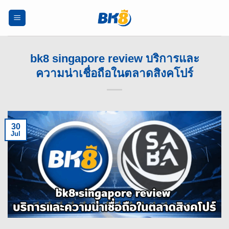
Skip
to
content
bk8 singapore review บริการและ
ความน่าเชื่อถือในตลาดสิงคโปร์
30
Jul