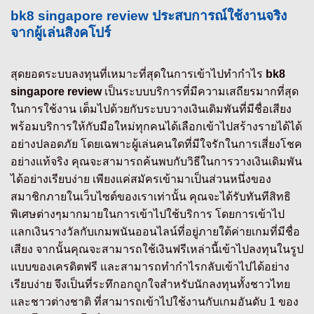
bk8 singapore review ประสบการณ์ใช้งานจริง
จากผู้เล่นสิงคโปร์
สุดยอดระบบลงทุนที่เหมาะที่สุดในการเข้าไปทำกำไร
bk8
singapore review
เป็นระบบบริการที่มีความเสถียรมากที่สุด
ในการใช้งาน เต็มไปด้วยกับระบบวางเงินเดิมพันที่มีชื่อเสียง
พร้อมบริการให้กับมือใหม่ทุกคนได้เลือกเข้าไปสร้างรายได้ได้
อย่างปลอดภัย โดยเฉพาะผู้เล่นคนใดที่มีใจรักในการเสี่ยงโชค
อย่างแท้จริง คุณจะสามารถค้นพบกับวิธีในการวางเงินเดิมพัน
ได้อย่างเรียบง่าย เพียงแค่สมัครเข้ามาเป็นส่วนหนึ่งของ
สมาชิกภายในเว็บไซต์ของเราเท่านั้น คุณจะได้รับทันทีสิทธิ
พิเศษต่างๆมากมายในการเข้าไปใช้บริการ โดยการเข้าไป
แลกเงินรางวัลกับเกมพนันออนไลน์ที่อยู่ภายใต้ค่ายเกมที่มีชื่อ
เสียง จากนั้นคุณจะสามารถใช้เงินฟรีเหล่านี้เข้าไปลงทุนในรูป
แบบของเครดิตฟรี และสามารถทำกำไรกลับเข้าไปได้อย่าง
เรียบง่าย จึงเป็นที่ระทึกอกถูกใจสำหรับนักลงทุนทั้งชาวไทย
และชาวต่างชาติ ที่สามารถเข้าไปใช้งานกับเกมอันดับ 1 ของ