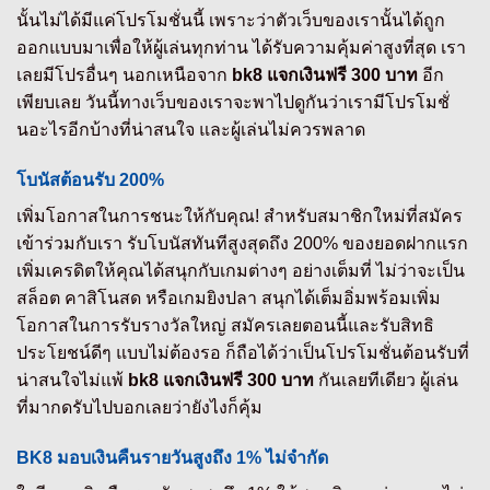
นั้นไม่ได้มีแค่โปรโมชั่นนี้ เพราะว่าตัวเว็บของเรานั้นได้ถูก
ออกแบบมาเพื่อให้ผู้เล่นทุกท่าน ได้รับความคุ้มค่าสูงที่สุด เรา
เลยมีโปรอื่นๆ นอกเหนือจาก
bk8 แจกเงินฟรี 300 บาท
อีก
เพียบเลย วันนี้ทางเว็บของเราจะพาไปดูกันว่าเรามีโปรโมชั่
นอะไรอีกบ้างที่น่าสนใจ และผู้เล่นไม่ควรพลาด
โบนัสต้อนรับ 200%
เพิ่มโอกาสในการชนะให้กับคุณ! สำหรับสมาชิกใหม่ที่สมัคร
เข้าร่วมกับเรา รับโบนัสทันทีสูงสุดถึง 200% ของยอดฝากแรก
เพิ่มเครดิตให้คุณได้สนุกกับเกมต่างๆ อย่างเต็มที่ ไม่ว่าจะเป็น
สล็อต คาสิโนสด หรือเกมยิงปลา สนุกได้เต็มอิ่มพร้อมเพิ่ม
โอกาสในการรับรางวัลใหญ่ สมัครเลยตอนนี้และรับสิทธิ
ประโยชน์ดีๆ แบบไม่ต้องรอ ก็ถือได้ว่าเป็นโปรโมชั่นต้อนรับที่
น่าสนใจไม่แพ้
bk8 แจกเงินฟรี 300 บาท
กันเลยทีเดียว ผู้เล่น
ที่มากดรับไปบอกเลยว่ายังไงก็คุ้ม
BK8 มอบเงินคืนรายวันสูงถึง 1% ไม่จำกัด