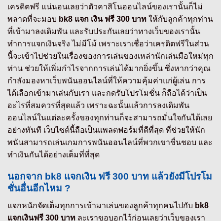
เครดิตฟรี แน่นอนเลยว่าตัวคาสิโนออนไลน์ของเรานั้นก็ไม่
พลาดที่จะมอบ
bk8 แจก เงิน ฟรี 300 บาท
ให้กับลูกค้าทุกท่าน
ที่เข้ามาลงเดิมพัน และรับประกันเลยว่าทางเว็บของเรานั้น
ทำการแจกเงินจริง ไม่มีโม้ เพราะเราเชื่อว่าเครดิตฟรีในส่วน
นี้จะเข้าไปช่วยในเรื่องของการเล่นของเหล่านักเล่นมือใหม่ทุก
ท่าน ช่วยให้เพิ่มกำไรจากการเล่นได้มากยิ่งขึ้น ซึ่งหากว่าคุณ
กำลังมองหาเว็บพนันออนไลน์ที่ให้ความคุ้มค่าแก่ผู้เล่น การ
ได้เลือกเข้ามาเล่นกับเรา และกดรับโปรโมชั่น ก็ถือได้ว่าเป็น
อะไรที่สมควรที่สุดแล้ว เพราะฉะนั้นแล้วการลงเดิมพัน
ออนไลน์ในแต่ละครั้งของทุกท่านก็จะสามารถมั่นใจกันได้เลย
อย่างทันที เว็บไซต์นี้ถือเป็นแพลตฟอร์มที่ดีที่สุด ที่ช่วยให้นัก
พนันสามารถเล่นเกมการพนันออนไลน์ที่พวกเขาชื่นชอบ และ
ทำเงินกันได้อย่างเต็มที่ที่สุด
นอกจาก
bk8 แจกเงิน ฟรี 300 บาท
แล้วยังมีโปรโม
ชั่นอื่นอีกไหม ?
แจกหนักจัดเต็มทุกการเข้ามาเล่นของลูกค้าทุกคนไปกับ
bk8
แจกเงินฟรี 300 บาท
ละเราขอบอกไว้ก่อนเลยว่าเว็บของเรา