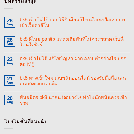
บทความล่าสุด
bk8 เข้า ไม่ได้ บอกวิธีรับมือแก้ไข เมื่อเจอปัญหาการ
28
Aug
เข้าเว็บคาสิโน
bk8 ดีไหม pantip แหล่งเดิมพันที่ไม่ควรพลาด เว็บนี้
26
Aug
โดนใจชัวร์
bk8 เข้าไม่ได้ แก้ไขปัญหา ฝาก ถอน ทำอย่างไร บอก
22
Aug
ต่อให้รู้
bk8 ทางเข้าใหม่ เว็บพนันออนไลน์ รองรับมือถือ เล่น
21
Aug
เกมสะดวกกว่าเดิม
พันธมิตร bk8 น่าสนใจอย่างไร ทำไมนักพนันควรเข้า
20
Aug
ร่วม
โปรโมชั่นที่แนะนำ